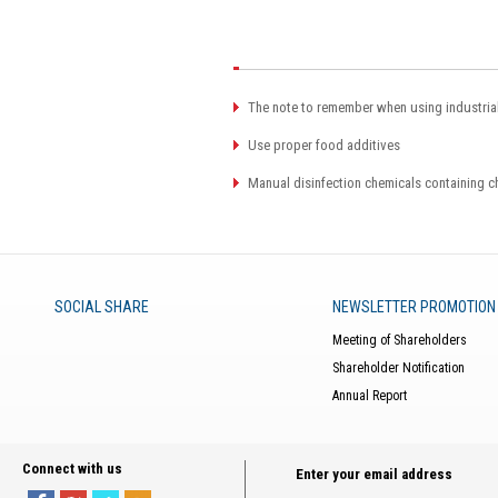
The note to remember when using industrial
Use proper food additives
Manual disinfection chemicals containing c
SOCIAL SHARE
NEWSLETTER PROMOTION
Meeting of Shareholders
Shareholder Notification
Annual Report
Connect with us
Enter your email address