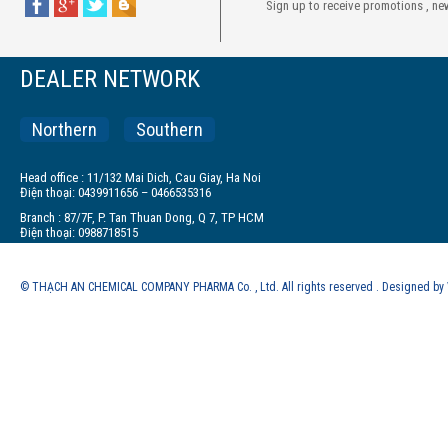
Sign up to receive promotions , ne
DEALER NETWORK
Northern
Southern
Head office : 11/132 Mai Dich, Cau Giay, Ha Noi
Điện thoại: 0439911656 – 0466535316
Branch : 87/7F, P. Tan Thuan Dong, Q 7, TP HCM
Điện thoại: 0988718515
© THẠCH AN CHEMICAL COMPANY PHARMA Co. , Ltd. All rights reserved . Designed b