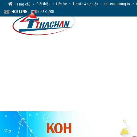
Giới thiệu
•
Liên hệ
•
Tin tức & sự kiện
•
kho cua chung toi
•
Trang chủ
•
HOTLINE :
0906 513 788