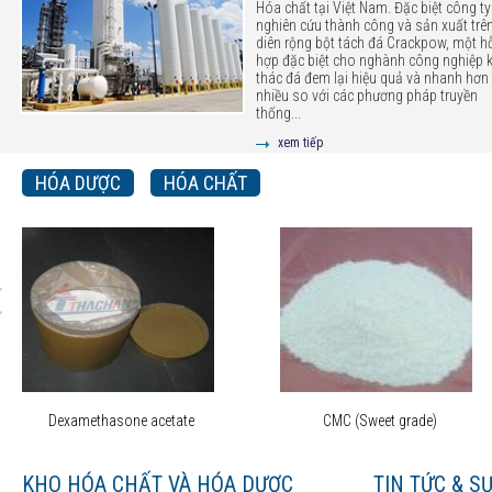
Hóa chất tại Việt Nam. Đặc biệt công ty
nghiên cứu thành công và sản xuất trê
diên rộng bột tách đá Crackpow, một h
hợp đặc biệt cho nghành công nghiệp 
thác đá đem lại hiệu quả và nhanh hơn 
nhiều so với các phương pháp truyền
thống...
xem tiếp
HÓA DƯỢC
HÓA CHẤT
Dexamethasone acetate
CMC (Sweet grade)
KHO HÓA CHẤT VÀ HÓA DƯỢC
TIN TỨC & S