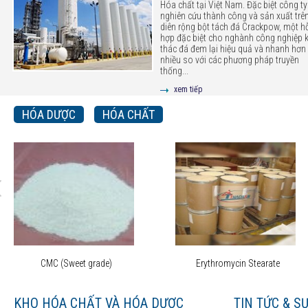
Hóa chất tại Việt Nam. Đặc biệt công ty
nghiên cứu thành công và sản xuất trê
diên rộng bột tách đá Crackpow, một h
hợp đặc biệt cho nghành công nghiệp 
thác đá đem lại hiệu quả và nhanh hơn 
nhiều so với các phương pháp truyền
thống...
xem tiếp
HÓA DƯỢC
HÓA CHẤT
CMC (Sweet grade)
Erythromycin Stearate
KHO HÓA CHẤT VÀ HÓA DƯỢC
TIN TỨC & S