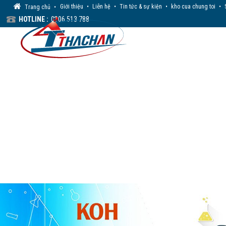
Giới thiệu
•
Liên hệ
•
Tin tức & sự kiện
•
kho cua chung toi
•
Trang chủ
•
HOTLINE :
0906 513 788