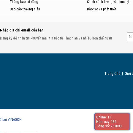
Thông báo cổ đông
Chính sách lương và phúc lợi
Báo cáo thường niên
Đào tạo và phát triển
Nhập địa chỉ email của bạn
Đăng ký để nhận tin khuyến mại, tin tức từ Thạch an và nhiều hơn thế nữa!!
Trang Chủ
|
Giới 
Online: 11
kế bởi VINAGON
Hôm nay: 136
Tổng số: 251090