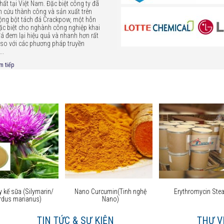
hất tại Việt Nam. Đặc biệt công ty đã
n cứu thành công và sản xuất trên
rộng bột tách đá Crackpow, một hỗn
ặc biệt cho nghành công nghiệp khai
đá đem lại hiệu quả và nhanh hơn rất
 so với các phương pháp truyền
..
m tiếp
 kế sữa (Silymarin/
Nano Curcumin(Tinh nghệ
Erythromycin Stea
rdus marianus)
Nano)
C
TIN TỨC & SỰ KIỆN
THƯ V