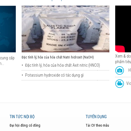
Xem & dow
Đặc tính lý, hóa của hóa chất Natri hidroxit (NaOH)
 cung cấp
phẩm tiêu
...
•
Đặc tính lý, hóa của hóa chất Axit nitric (HNO3)
H
•
Potassium hydroxide có tác dụng gì
Vid
TIN TỨC NỘI BỘ
TUYỂN DỤNG
Đại hội đồng cổ đông
Tải CV theo mẫu