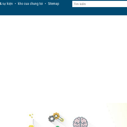
 & sự kiện
•
kho cua chung toi
•
Sitemap