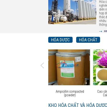
Hóa c
nghiê
diên 
hợp đ
thác 
nhiều
thống.
xe
HÓA DƯỢC
HÓA CHẤT
Sulphur China 99.5%
Ampicillin compacted
Cao cây
(powder)
Ca
KHO HÓA CHẤT VÀ HÓA DƯỢ