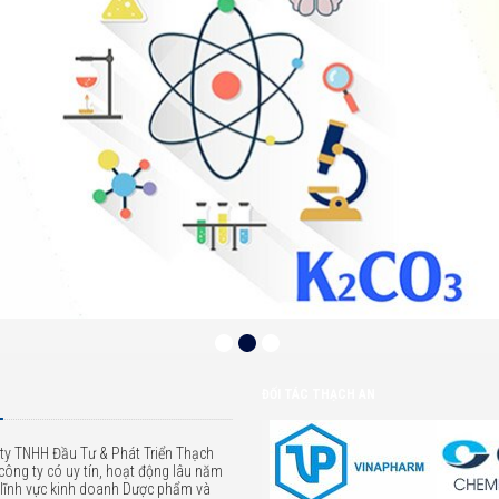
ĐỐI TÁC THẠCH AN
ty TNHH Đầu Tư & Phát Triển Thạch
 công ty có uy tín, hoạt động lâu năm
 lĩnh vực kinh doanh Dược phẩm và