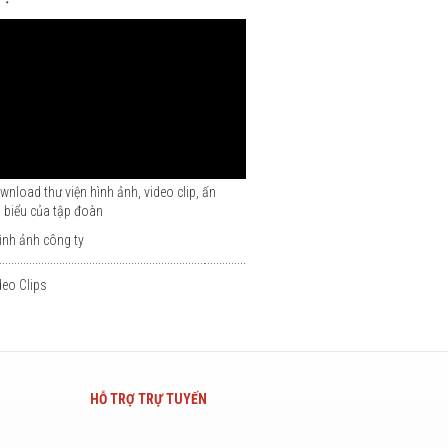
nload thư viện hình ảnh, video clip, ấn
 biểu của tập đoàn
ình ảnh công ty
eo Clips
HỖ TRỢ TRỰ TUYẾN