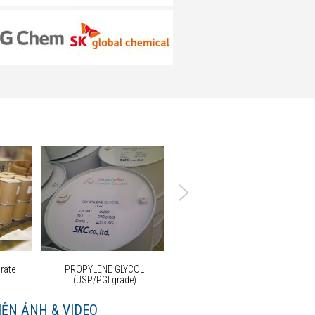
rate
PROPYLENE GLYCOL
Vitamin B6
(USP/PGI grade)
IỆN ẢNH & VIDEO