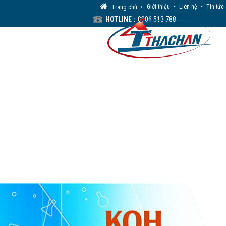
Giới thiệu
•
Liên hệ
•
Tin tức
Trang chủ
•
HOTLINE :
0906 513 788