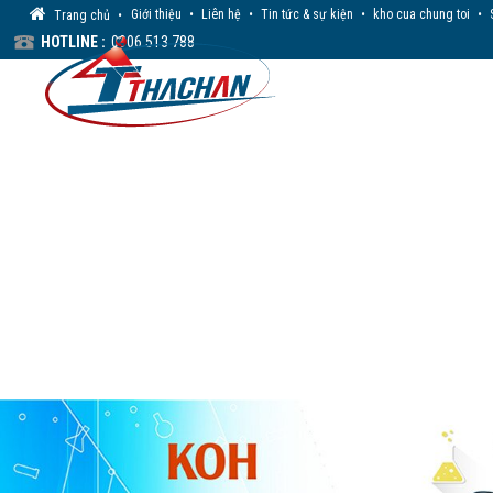
Giới thiệu
•
Liên hệ
•
Tin tức & sự kiện
•
kho cua chung toi
•
Trang chủ
•
HOTLINE :
0906 513 788