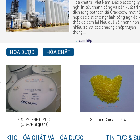
Hóa chất tại Việt Nam. Đặc biệt công ty
nghiên cứu thành công và sản xuất trê
diên rộng bột tách đá Crackpow, một h
hợp đặc biệt cho nghành công nghiệp 
thác đá đem lại hiệu quả và nhanh hơn 
nhiều so với các phương pháp truyền
thống...
xem tiếp
HÓA DƯỢC
HÓA CHẤT
PROPYLENE GLYCOL
Sulphur China 99.5%
(USP/PGI grade)
KHO HÓA CHẤT VÀ HÓA DƯỢC
TIN TỨC & S