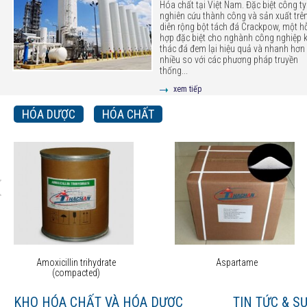
Hóa chất tại Việt Nam. Đặc biệt công ty
nghiên cứu thành công và sản xuất trê
diên rộng bột tách đá Crackpow, một h
hợp đặc biệt cho nghành công nghiệp 
thác đá đem lại hiệu quả và nhanh hơn 
nhiều so với các phương pháp truyền
thống...
xem tiếp
HÓA DƯỢC
HÓA CHẤT
Amoxicillin trihydrate
Aspartame
(compacted)
KHO HÓA CHẤT VÀ HÓA DƯỢC
TIN TỨC & S