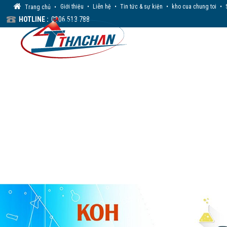
Giới thiệu
•
Liên hệ
•
Tin tức & sự kiện
•
kho cua chung toi
•
Trang chủ
•
HOTLINE :
0906 513 788