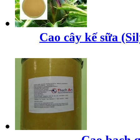
Cao cây kế sữa (Si
Cao bạch q