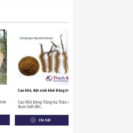
Cao khô, Bột sinh khối Đông trùng
loài
Cao Khô Đông Trùng Hạ Thảo đã
hạ thảo
được biết đến...
Chi tiết