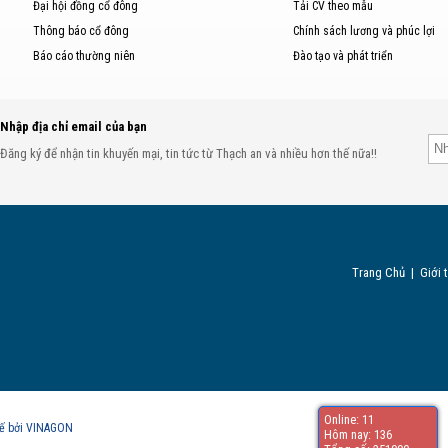
Đại hội đồng cổ đông
Tải CV theo mẫu
Thông báo cổ đông
Chính sách lương và phúc lợi
Báo cáo thường niên
Đào tạo và phát triển
Nhập địa chỉ email của bạn
Đăng ký để nhận tin khuyến mại, tin tức từ Thạch an và nhiều hơn thế nữa!!
Trang Chủ
|
Giới 
Online: 11
kế bởi VINAGON
Hôm nay: 136