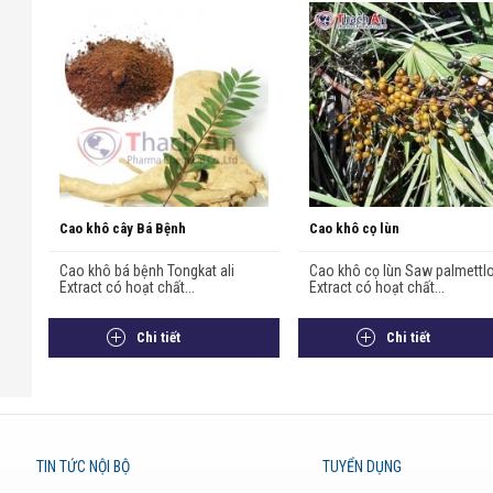
Cao khô cây Bá Bệnh
Cao khô cọ lùn
Cao khô bá bệnh Tongkat ali
Cao khô cọ lùn Saw palmettl
Extract có hoạt chất...
Extract có hoạt chất...
Chi tiết
Chi tiết
TIN TỨC NỘI BỘ
TUYỂN DỤNG