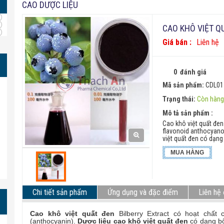
CAO DƯỢC LIỆU
CAO KHÔ VIỆT Q
Giá bán :
Liên hệ
0
đánh giá
Mã sản phẩm:
CDL01
Trạng thái:
Còn hàn
Mô tả sản phẩm :
Cao khô việt quất đen 
flavonoid anthocyano
việt quất đen có dạn
MUA HÀNG
Chi tiết sản phẩm
Ứng dụng và đặc điểm
Liên hệ
Cao khô việt quất đen
Bilberry Extract có hoạt chất c
(anthocyanin).
Dược liệu cao khô việt quất đen
có dạng bộ