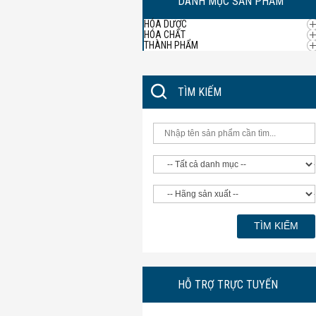
DANH MỤC SẢN PHẨM
HÓA DƯỢC
HÓA CHẤT
THÀNH PHẨM
TÌM KIẾM
HỖ TRỢ TRỰC TUYẾN