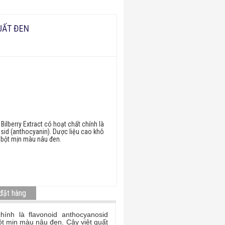
UẤT ĐEN
g
Bilberry Extract có hoạt chất chính là
sid (anthocyanin). Dược liệu cao khô
g bột mịn màu nâu đen.
 đặt hàng
hính là flavonoid anthocyanosid
t mịn màu nâu đen. Cây việt quất