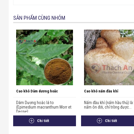
SẢN PHẨM CÙNG NHÓM
Cao khô Dâm dương hoắc
Cao khô nấm đầu khỉ
Dâm Dương hoắc lá to
Nấm đầu khỉ (nấm hầu thủ) là 
(Epimedium macranthum Morr et
nấm ôn đới, chỉ trồng được...
Decne):...
Chi tiết
Chi tiết