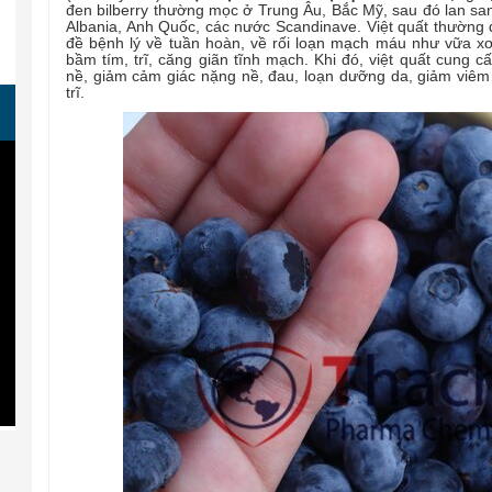
đen bilberry thường mọc ở Trung Âu, Bắc Mỹ, sau đó lan sa
Albania, Anh Quốc, các nước Scandinave. Việt quất thườn
đề bệnh lý về tuần hoàn, về rối loạn mạch máu như vữa 
bầm tím, trĩ, căng giãn tĩnh mạch. Khi đó, việt quất cung
nề, giảm cảm giác nặng nề, đau, loạn dưỡng da, giảm viêm
trĩ.