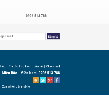
0906 513 788
Đăng ký
thiệu
|
Tin tức & sự kiện
|
Liên hệ
|
Check mail
Miền Bắc - Miền Nam: 0906 513 788
Xem phiên bản mobile