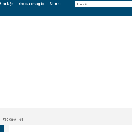
 & sự kiện
•
kho cua chung toi
•
Sitemap
Cao dược liệu