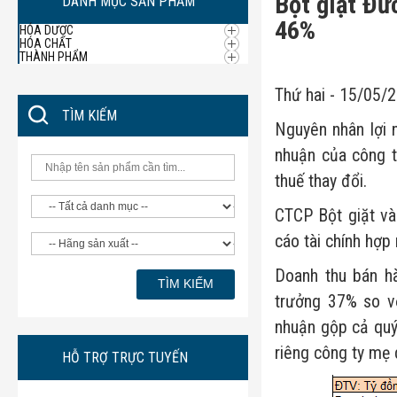
Bột giặt Đứ
DANH MỤC SẢN PHẨM
46%
HÓA DƯỢC
HÓA CHẤT
THÀNH PHẨM
Thứ hai - 15/05/
TÌM KIẾM
Nguyên nhân lợi 
nhuận của công 
thuế thay đổi.
CTCP Bột giặt v
cáo tài chính hợp
Doanh thu bán h
trưởng 37% so vớ
nhuận gộp cả quý
riêng công ty mẹ 
HỖ TRỢ TRỰC TUYẾN