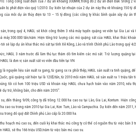
10. Tổng công suất điện của 7 dự án khoảng 300MW, trong đó 2 dự án điện Đắk Srông 2 và
ẩn bị phát điện vào quý 1/2010. Dự kiến lợi nhuận của 2 dự án này thu về khoảng 150 tỷ đ
ng của mỗi dự án thủy điện từ 13 – 15 tỷ đồng (các công ty khác bình quân xây dự án th
sản, trong quý 4, HAGL sẽ khởi công thêm 3 nhà máy tuyển quặng ve viên tại Gia Lai và
hà máy 300.000 tấn/năm. Hiện tổng trữ lượng các mỏ quặng sắt của HAGL khai thác khoản
 tới sẽ lập dự án khai thác mỏ sắt tại tỉnh Xê Kông, Lào và trình Chính phủ Lào trong quý 4/
ức, HAGL 3 năm trước đã làm thủ tục thăm dò tìm kiếm các mỏ sắt. Trữ lượng quặng tại 
à HAGL là đơn vị sản xuất sắt vo viên đầu tiên tại VN
 là nguyên liệu sản xuất ra gang, từ gang sx ra phôi thép, HAGL sản xuất ra tinh quặng, để
uốc, giá quặng sắt hiện tại là 120$/tấn, từ 2010 mỗi năm HAGL sẽ sản xuất ra 1 triệu tấn t
úng tôi có hơn 100 triệu USD và khoản này HAGL chưa hạch toán vào năm 2010, nếu th
ẽ dự trữ, không bán, cho đến năm 2015”.
su, đến tháng 9/09, công ty đã trồng 12.000 ha cao su tại Lào, Gia Lai, Kontum. Hiện công
 ha cao su trong năm 2010 tại Gia Lai, Kon Tum, Lào và Campuchia. Dự kiến đến năm 2011,
su trong đó quỹ đất Chính phủ Lào cấp là 20.000 ha.
thu hoạch mủ cao su, đến cuối kỳ khai thác mủ công ty có thể có nguồn thu từ việc bán 3 t
n HAGL sẽ thu 166 triệu USD/năm từ việc bán mủ cao su.