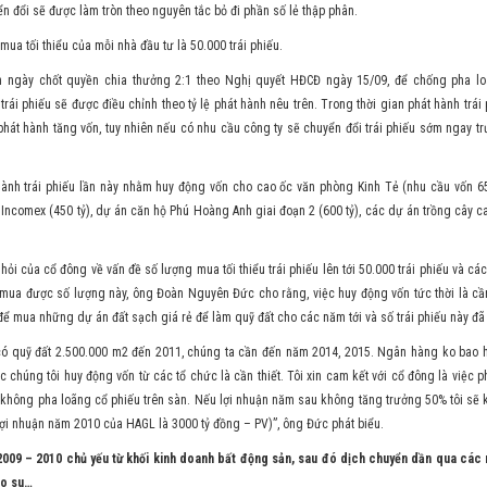
n đổi sẽ được làm tròn theo nguyên tắc bỏ đi phần số lẻ thập phân.
mua tối thiểu của mỗi nhà đầu tư là 50.000 trái phiếu.
 ngày chốt quyền chia thưởng 2:1 theo Nghị quyết HĐCĐ ngày 15/09, để chống pha lo
trái phiếu sẽ được điều chỉnh theo tỷ lệ phát hành nêu trên. Trong thời gian phát hành trá
hát hành tăng vốn, tuy nhiên nếu có nhu cầu công ty sẽ chuyển đổi trái phiếu sớm ngay tr
hành trái phiếu lần này nhằm huy động vốn cho cao ốc văn phòng Kinh Tẻ (nhu cầu vốn 65
Incomex (450 tỷ), dự án căn hộ Phú Hoàng Anh giai đoạn 2 (600 tỷ), các dự án trồng cây c
 hỏi của cổ đông về vấn đề số lượng mua tối thiểu trái phiếu lên tới 50.000 trái phiếu và cá
 mua được số lượng này, ông Đoàn Nguyên Đức cho rằng, việc huy động vốn tức thời là cầ
để mua những dự án đất sạch giá rẻ để làm quỹ đất cho các năm tới và số trái phiếu này đã
ó quỹ đất 2.500.000 m2 đến 2011, chúng ta cần đến năm 2014, 2015. Ngân hàng ko bao h
ệc chúng tôi huy động vốn từ các tổ chức là cần thiết. Tôi xin cam kết với cổ đông là việc p
 không pha loãng cổ phiếu trên sàn. Nếu lợi nhuận năm sau không tăng trưởng 50% tôi sẽ
lợi nhuận năm 2010 của HAGL là 3000 tỷ đồng – PV)”, ông Đức phát biểu.
2009 – 2010 chủ yếu từ khối kinh doanh bất động sản, sau đó dịch chuyển dần qua cá
ao su…