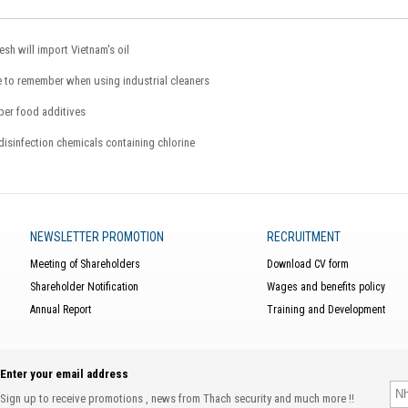
sh will import Vietnam's oil
 to remember when using industrial cleaners
per food additives
isinfection chemicals containing chlorine
NEWSLETTER PROMOTION
RECRUITMENT
Meeting of Shareholders
Download CV form
Shareholder Notification
Wages and benefits policy
Annual Report
Training and Development
Enter your email address
Sign up to receive promotions , news from Thach security and much more !!