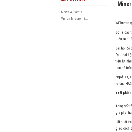
"Miner
News & Events
Vision Mission &...
WEDnesday 
Đó là câu 
diễn ra ng
Đại hội cổ
Qua đại hộ
tiêu lợi nh
con số trê
Ngoài ra, 
tư của HAG
Trái phiếu 
Tổng số trá
giá phát hà
Lãi suất t
giao dịch 