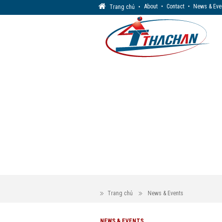
About
•
Contact
•
News & Eve
Trang chủ
•
Trang chủ
News & Events
NEWS & EVENTS