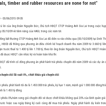
als, timber and rubber resources are none for not"
- 03/06/2015 09:05
trả lời của ông Đoàn Nguyên Đức, Chủ tịch HĐQT CTCP Hoàng Anh Gia Lai trong cuộc họ
ày 05/10/09 về tiềm năng của HAGL trong các năm tới.
 đông bất thường CTCP Hoàng Anh Gia Lai đã diễn ra vào chiều qua (05/10/2009) tại Dinh T
i, HĐCĐ đã thông qua phương án điều chỉnh kế hoạch doanh thu năm 2009 từ 3.660 tỷ lên 
uận trước thuế từ 1.400 tỷ lên 1.700 tỷ; theo lời ông Đoàn Nguyên Đức, Chủ tịch HĐQT Hoàn
n đã được HĐQT cân nhắc kỹ và hoàn toàn khả thi.
HĐQT đã trình cổ đông phương án phát hành trái phiếu chuyển đổi năm 2009 và các dự án 
L.
chuyển đổi lãi suất 0%, chiết khấu giá chuyển đổi
i phiếu phát hành tối đa là 1.450.000 trái phiếu, kỳ hạn 1 năm, mệnh giá 1.000.000 đồng/tr
nh là 1.450 tỷ đồng.
rái phiếu 0%/năm song giá chuyển đổi sẽ được chiết khấu không quá 20% của bình quân gi
trước hoặc sau ngày Đăng ký cuối cùng để mua trái phiếu. Ngày phát hành dự kiến tron