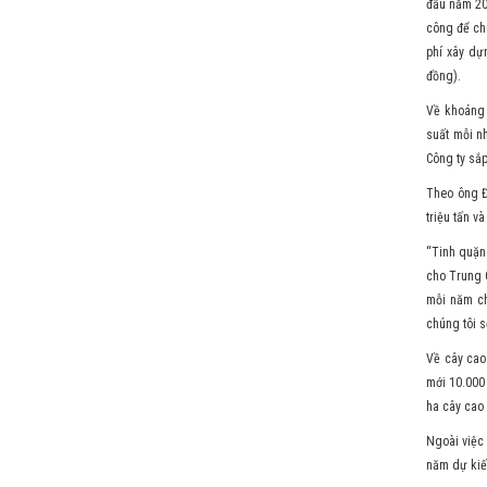
đầu năm 20
công để chu
phí xây dự
đồng).
Về khoáng 
suất mỗi n
Công ty sắp
Theo ông Đ
triệu tấn v
“Tinh quặng
cho Trung Q
mỗi năm ch
chúng tôi s
Về cây cao 
mới 10.000
ha cây cao 
Ngoài việc 
năm dự kiế