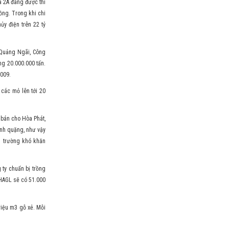
 2A đang được thi
ồng. Trong khi chi
ủy điện trên 22 tỷ
 Quảng Ngãi, Công
g 20.000.000 tấn.
2009.
các mỏ lên tới 20
 bán cho Hòa Phát,
inh quặng, như vậy
ị trường khó khăn
 ty chuẩn bị trồng
 HAGL sẽ có 51.000
riệu m3 gỗ xẻ. Mỗi