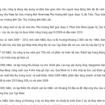
g sản, công ty đang xây dựng và đảm bảo giao nhà cho người mua đúng tiến độ đã cam 
ông như New Sai Gon, Hoang Anh Riverview, Phú Hoàng Anh (giai đoạn 1), An Tiến, Thạc G
ơn, Hoàng Anh Cần Thơ, Hoàng Anh Đăk Lăk…
hởi công một số dự án mới như Phú Hoàng Anh giai đoạn 2, Phan Văn Khỏe (quận 6), Cao 
)…các dự án này sẽ được khởi công trong quý IV/2009 và đầu năm 2010.
ức, từ năm 2009 – 2012, mỗi năm HAGL đưa ra thị trường khoảng 2.000 căn hộ. HAGL đan
nh phố lớn, nếu bán giá thấp nhất, tổng thu về của Tập đoàn đối với các căn hộ này đạt 2,5 tỷ
P Gỗ HAGL do công ty mẹ nắm giữ 70% vốn cổ phần sẽ hoàn tất việc thành lập trong tháng
 lý 4 nhà mày gỗ hiện có.
2009, HAGL sẽ tập trung thu khoản nợ cho Chính phủ Lào vay xây dựng làng Seagames bằn
; huy động công suất của 4 nhà máy gỗ (tại Lào, Quy Nhơn và 2 nhà máy tại Gia Lai) tham 
sản xuất tiêu thụ trong nước và xuất khẩu. Năm 2009 HAGL phấn đầu tăng doanh số bán hà
08 và năm 2010 tăng 30% so với năm 2009.
009, HAGL sẽ lập thêm Chi nhánh vận tải HAGL với khoảng 50 đầu xe để đáp ứng nhu cầu vậ
hàng hóa của Tập đoàn.
n, HAGL hiện đang có khoảng 4 dự án thủy điện và chuẩn bị triển khai 3 dự án thủy điện t