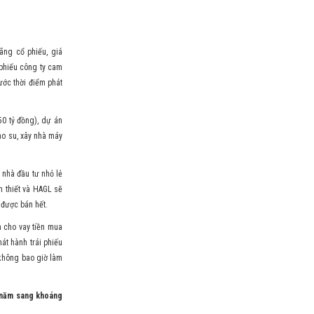
ãng cổ phiếu, giá
i phiếu công ty cam
ước thời điểm phát
0 tỷ đồng), dự án
ao su, xây nhà máy
c nhà đầu tư nhỏ lẻ
n thiết và HAGL sẽ
 được bán hết.
 cho vay tiền mua
hát hành trái phiếu
 không bao giờ làm
c năm sang khoáng