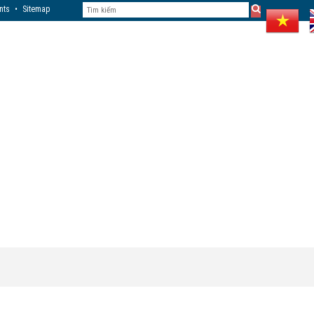
nts
•
Sitemap