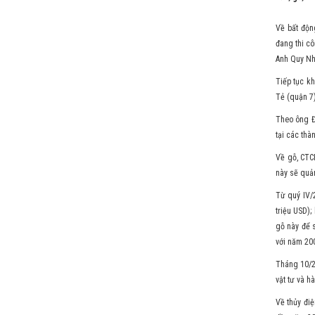
Về bất độn
đang thi c
Anh Quy Nh
Tiếp tục k
Tẻ (quận 7
Theo ông Đ
tại các thà
Về gỗ, CTC
này sẽ quản
Từ quý IV/
triệu USD)
gỗ này để 
với năm 20
Tháng 10/2
vật tư và 
Về thủy điệ