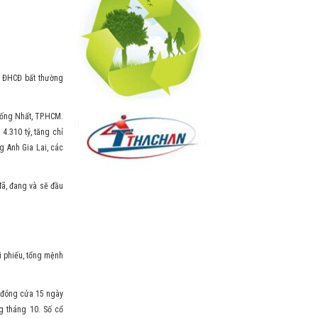
p ĐHCĐ bất thường
hống Nhất, TP.HCM.
4.310 tỷ, tăng chỉ
g Anh Gia Lai, các
đã, đang và sẽ đầu
ái phiếu, tổng mệnh
á đóng cửa 15 ngày
g tháng 10. Số cổ