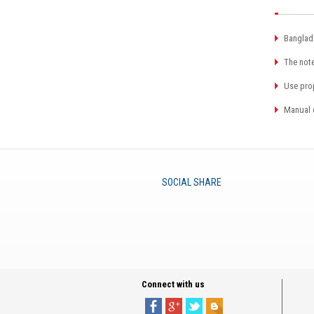
Banglade
The note
Use pro
Manual d
SOCIAL SHARE
Connect with us