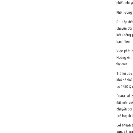
phiếu chuyể
Khối lượng 
Do sắp đến
chuyển đổi 
kết không p
hành thêm.
Việc phát 
Hoàng Anh 
thỷ điện….
Trả lời câu
khó có thể
có 1450 tỷ 
“HAGL đã c
đất, nên vi
chuyển đổi
(kế hoạch 
Lợi nhuận 
sản, gỗ, c