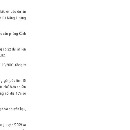
kết với các dự án
ián Đà Nẵng, Hoàng
ốc văn phòng Kênh
g có 22 dự án lớn
 USD.
 10/2009. Công ty
g gỗ (ước tính 15
gia chế biến nguồn
ng nội địa 10% so
n tải nguyên liệu,
rong quý 4/2009 và