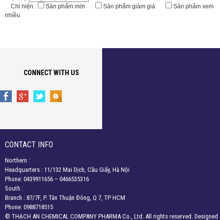
Chỉ hiện :
Sản phẩm mới
Sản phẩm giảm giá
Sản phẩm xem
nhiều
CONNECT WITH US
CONTACT INFO
Northern :
Headquarters : 11/132 Mai Dịch, Cầu Giấy, Hà Nội
Phone: 0439911656 – 0466535316
South :
Branch : 87/7F, P. Tân Thuận Đông, Q 7, TP HCM
Phone: 0988718515
© THẠCH AN CHEMICAL COMPANY PHARMA Co., Ltd. All rights reserved. Designed