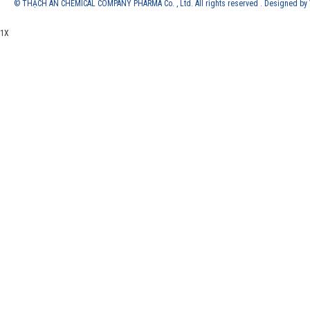
© THẠCH AN CHEMICAL COMPANY PHARMA Co. , Ltd. All rights reserved . Designed b
1X