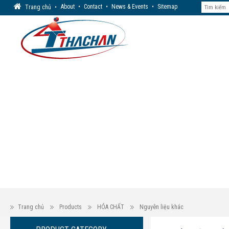
About
•
Contact
•
News & Events
•
Sitemap
Trang chủ
•
Trang chủ
Products
HÓA CHẤT
Nguyên liệu khác