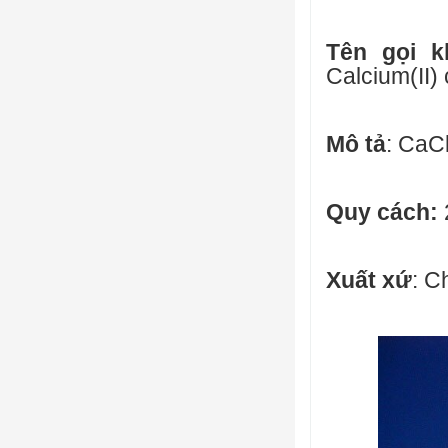
Tên gọi k
Calcium(II)
Mô tả
: CaC
Quy cách:
Xuất xứ
: C