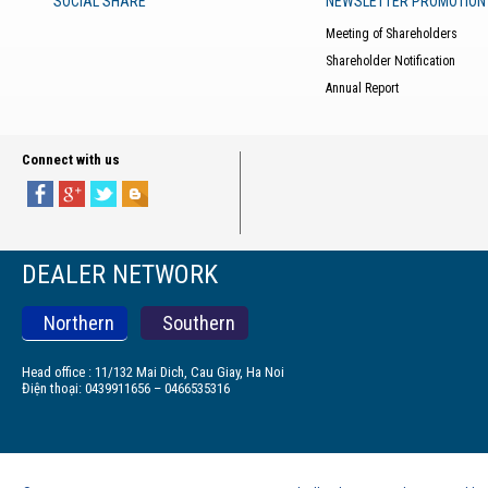
SOCIAL SHARE
NEWSLETTER PROMOTION
Meeting of Shareholders
Shareholder Notification
Annual Report
Connect with us
DEALER NETWORK
Northern
Southern
Head office : 11/132 Mai Dich, Cau Giay, Ha Noi
Điện thoại: 0439911656 – 0466535316