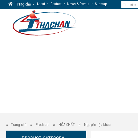
About
•
Contact
•
News & Events
•
Sitemap
Trang chủ
•
Trang chủ
Products
HÓA CHẤT
Nguyên liệu khác