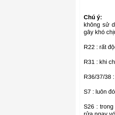
Chú ý:
không sử dụ
gây khó chị
R22 : rất độ
R31 : khi ch
R36/37/38 :
S7 : luôn đ
S26 : tron
rửa ngay vớ