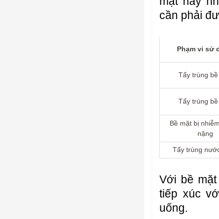
mặt hay nh
cần phải đư
Phạm vi sử 
Tẩy trùng bề
Tẩy trùng bề
Bề mặt bị nhiễ
nặng
Tẩy trùng nướ
Với bề mặt
tiếp xúc v
uống.