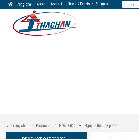
About
•
Contact
•
News & Events
•
Sitemap
Trang chủ
•
Trang chủ
Products
HÓA DƯỢC
Nguyên liệu mỹ phẩm