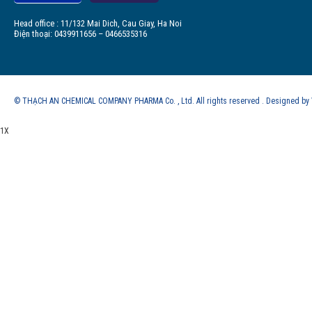
Head office : 11/132 Mai Dich, Cau Giay, Ha Noi
Điện thoại: 0439911656 – 0466535316
© THẠCH AN CHEMICAL COMPANY PHARMA Co. , Ltd. All rights reserved . Designed b
1X