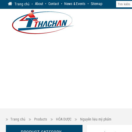
About
•
Contact
•
News & Events
•
Sitemap
Trang chủ
•
Trang chủ
Products
HÓA DƯỢC
Nguyên liệu mỹ phẩm