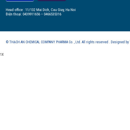
Head office : 11/132 Mai Dich, Cau Giay, Ha Noi
Điện thoại: 0439911656 – 0466535316
© THẠCH AN CHEMICAL COMPANY PHARMA Co. , Ltd. All rights reserved . Designed b
1X