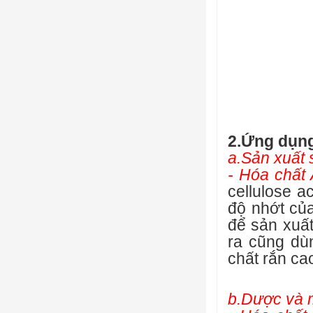
2.Ứng dụn
a.Sản xuất 
- Hóa chất
cellulose a
độ nhớt của
để sản xuất
ra cũng dù
chất rắn ca
b.Dược và