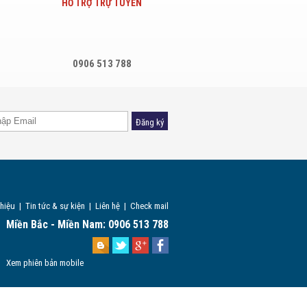
HỖ TRỢ TRỰ TUYẾN
0906 513 788
Đăng ký
thiệu
|
Tin tức & sự kiện
|
Liên hệ
|
Check mail
Miền Bắc - Miền Nam: 0906 513 788
Xem phiên bản mobile