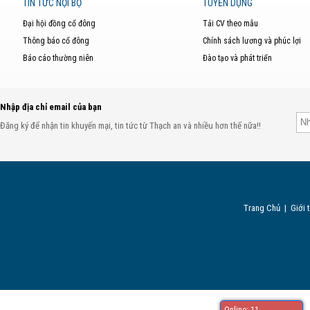
TIN TỨC NỘI BỘ
TUYỂN DỤNG
Đại hội đồng cổ đông
Tải CV theo mẫu
Thông báo cổ đông
Chính sách lương và phúc lợi
Báo cáo thường niên
Đào tạo và phát triển
Nhập địa chỉ email của bạn
Đăng ký để nhận tin khuyến mại, tin tức từ Thạch an và nhiều hơn thế nữa!!
Trang Chủ
|
Giới 
Online: 11