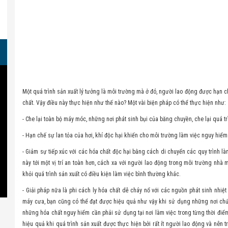
Một quá trình sản xuất lý tưởng là môi trường mà ở đó, người lao động được hạn ch
chất. Vậy điều này thực hiện như thế nào? Một vài biện pháp có thể thực hiện như:
- Che lại toàn bộ máy móc, những nơi phát sinh bụi của băng chuyền, che lại quá t
- Hạn chế sự lan tỏa của hơi, khí độc hại khiến cho môi trường làm việc nguy hiểm
- Giảm sự tiếp xúc với các hóa chất độc hại bằng cách di chuyển các quy trình l
này tới một vị trí an toàn hơn, cách xa với người lao động trong môi trường nhà
khỏi quá trình sản xuất có điều kiện làm việc bình thường khác.
- Giải pháp nữa là phi cách ly hóa chất dễ cháy nổ với các nguồn phát sinh nhiệ
máy cưa, bạn cũng có thể đạt được hiệu quả như vậy khi sử dụng những nơi chứ
những hóa chất nguy hiểm cần phải sử dụng tại nơi làm việc trong từng thời điểm
hiệu quả khi quá trình sản xuất được thực hiện bởi rất ít người lao động và nên 