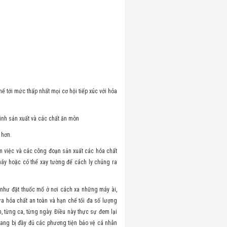
ế tới mức thấp nhất mọi cơ hội tiếp xúc với hóa
rình sản xuất và các chất ăn mòn
 hơn.
àm việc và các công đoạn sản xuất các hóa chất
 máy hoặc có thể xay tường để cách ly chúng ra
t như đặt thuốc mổ ở nơi cách xa những máy ài,
a hóa chất an toàn và hạn chế tối đa số lượng
, từng ca, từng ngày. Điều này thực sự đem lại
trang bị đầy đủ các phương tiện bảo vệ cá nhân