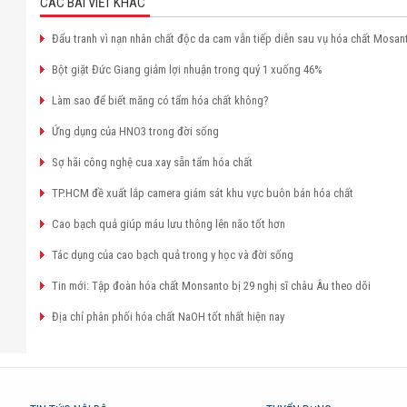
CÁC BÀI VIẾT KHÁC
Đấu tranh vì nạn nhân chất độc da cam vẫn tiếp diễn sau vụ hóa chất Mosan
Bột giặt Đức Giang giảm lợi nhuận trong quý 1 xuống 46%
Làm sao để biết măng có tẩm hóa chất không?
Ứng dụng của HNO3 trong đời sống
Sợ hãi công nghệ cua xay sẵn tẩm hóa chất
TP.HCM đề xuất lắp camera giám sát khu vực buôn bán hóa chất
Cao bạch quả giúp máu lưu thông lên não tốt hơn
Tác dụng của cao bạch quả trong y học và đời sống
Tin mới: Tập đoàn hóa chất Monsanto bị 29 nghị sĩ châu Âu theo dõi
Địa chỉ phân phối hóa chất NaOH tốt nhất hiện nay