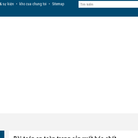
 & sự kiện
•
kho cua chung toi
•
Sitemap