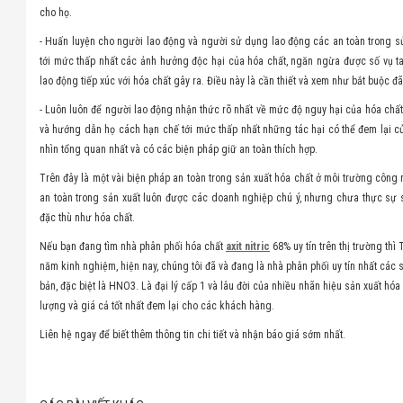
cho họ.
- Huấn luyện cho người lao động và người sử dụng lao động các an toàn trong sử
tới mức thấp nhất các ảnh hưởng độc hại của hóa chất, ngăn ngừa được số vụ t
lao động tiếp xúc với hóa chất gây ra. Điều này là cần thiết và xem như bắt buộc đ
- Luôn luôn để người lao động nhận thức rõ nhất về mức độ nguy hại của hóa chấ
và hướng dẫn họ cách hạn chế tới mức thấp nhất những tác hại có thể đem lại của
nhìn tổng quan nhất và có các biện pháp giữ an toàn thích hợp.
Trên đây là một vài biện pháp an toàn trong sản xuất hóa chất ở môi trường công 
an toàn trong sản xuất luôn được các doanh nghiệp chú ý, nhưng chưa thực sự sá
đặc thù như hóa chất.
Nếu bạn đang tìm nhà phân phối hóa chất
axit nitric
68% uy tín trên thị trường thì 
năm kinh nghiệm, hiện nay, chúng tôi đã và đang là nhà phân phối uy tín nhất các
bản, đặc biệt là HNO3. Là đại lý cấp 1 và lâu đời của nhiều nhãn hiệu sản xuất hóa 
lượng và giá cả tốt nhất đem lại cho các khách hàng.
Liên hệ ngay để biết thêm thông tin chi tiết và nhận báo giá sớm nhất.