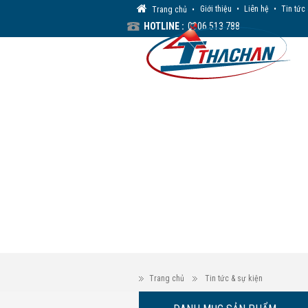
Giới thiệu
•
Liên hệ
•
Tin tức
Trang chủ
•
HOTLINE :
0906 513 788
Trang chủ
Tin tức & sự kiện