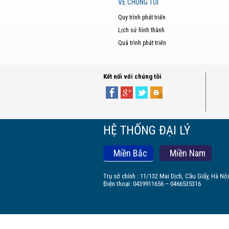
VỀ CHÚNG TÔI
Quy trình phát triển
Lịch sử hình thành
Quá trình phát triển
Kết nối với chúng tôi
HỆ THỐNG ĐẠI LÝ
Miền Bắc
Miền Nam
Trụ sở chính : 11/132 Mai Dịch, Cầu Giấy, Hà Nội
Điện thoại: 0439911656 – 0466535316