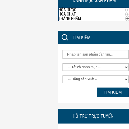
DANH MỤC SẢN PHẨM
HÓA DƯỢC
HÓA CHẤT
THÀNH PHẨM
TÌM KIẾM
HỖ TRỢ TRỰC TUYẾN