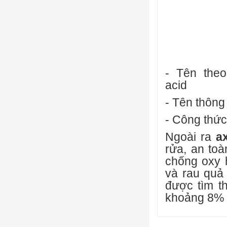
- Tên theo
acid
- Tên thông
- Công thức
Ngoài ra
ax
rửa, an toà
chống oxy h
và rau quả
được tìm th
khoảng 8% k