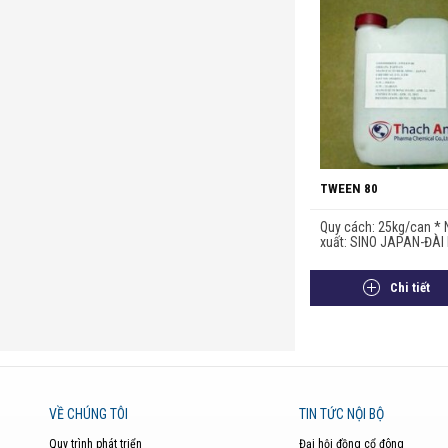
TWEEN 80
Quy cách: 25kg/can *
xuất: SINO JAPAN-ĐÀI 
Chi tiết
VỀ CHÚNG TÔI
TIN TỨC NỘI BỘ
Quy trình phát triển
Đại hội đồng cổ đông