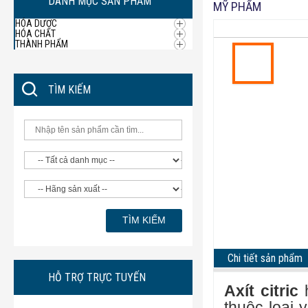
DANH MỤC SẢN PHẨM
MỸ PHẨM
HÓA DƯỢC
HÓA CHẤT
THÀNH PHẨM
TÌM KIẾM
Chi tiết sản phẩm
HỖ TRỢ TRỰC TUYẾN
Axít citric
h
thuộc loại 