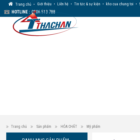
Giới thiệu
•
Liên hệ
•
Tin tức & sự kiện
•
kho cua chung toi
•
Trang chủ
•
HOTLINE :
0906 513 788
Trang chủ
Sản phẩm
HÓA CHẤT
Mỹ phẩm