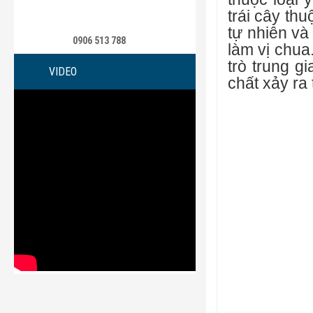
trái cây th
tự nhiên v
0906 513 788
làm vị chua.
trò trung g
VIDEO
chất xảy ra 