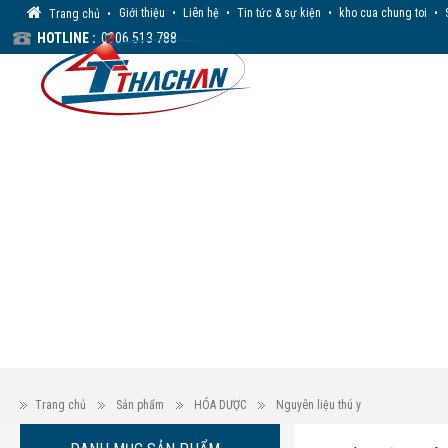
Giới thiệu
•
Liên hệ
•
Tin tức & sự kiện
•
kho cua chung toi
•
Trang chủ
•
HOTLINE :
0906 513 788
Trang chủ
Sản phẩm
HÓA DƯỢC
Nguyên liệu thú y