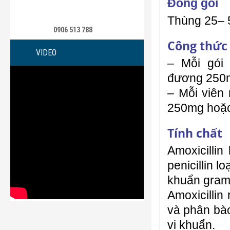
Đóng gói
Thùng 25– 
0906 513 788
Công thức
VIDEO
– Mỗi gói 
đương 250m
– Mỗi viên 
250mg hoặc
Tính chất
Amoxicilli
penicillin l
khuẩn gram
Amoxicillin
và phân bào
vi khuẩn.