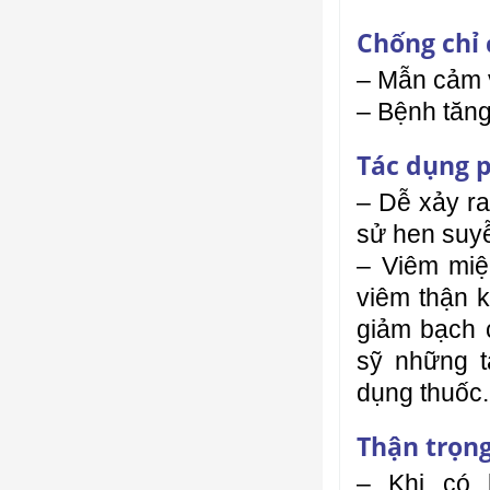
Chống chỉ 
– Mẫn cảm v
– Bệnh tăn
Tác dụng 
– Dễ xảy ra
sử hen suyễ
– Viêm miện
viêm thận k
giảm bạch 
sỹ những 
dụng thuốc.
Thận trọn
– Khi có 