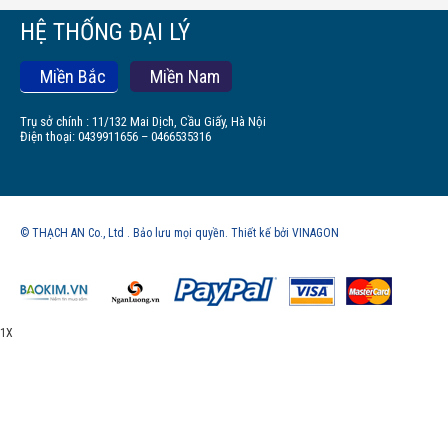
HỆ THỐNG ĐẠI LÝ
Miền Bắc
Miền Nam
Trụ sở chính : 11/132 Mai Dịch, Cầu Giấy, Hà Nội
Điện thoại: 0439911656 – 0466535316
© THẠCH AN Co., Ltd . Bảo lưu mọi quyền. Thiết kế bởi VINAGON
1X