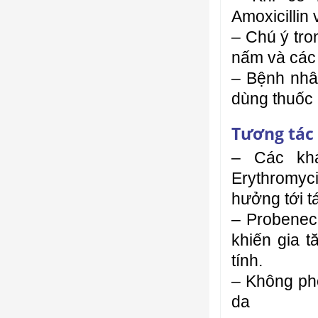
Amoxicillin 
– Chú ý tron
nấm và các
– Bệnh nhân
dùng thuốc 
Tương tác
– Các khá
Erythromyc
hưởng tới t
– Probeneci
khiến gia 
tính.
– Không phố
da