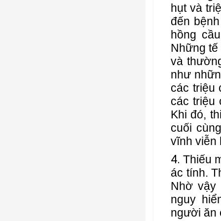
hụt và tr
đến bệnh 
hồng cầu
Những tế 
và thườn
như nhữn
các triệu
các triệu
Khi đó, t
cuối cùng
vĩnh viễn
Thiếu m
ác tính. 
Nhờ vậy 
nguy hiể
người ăn 