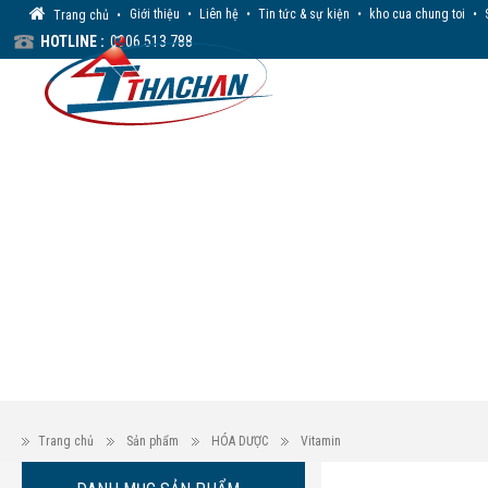
Giới thiệu
•
Liên hệ
•
Tin tức & sự kiện
•
kho cua chung toi
•
Trang chủ
•
HOTLINE :
0906 513 788
Trang chủ
Sản phẩm
HÓA DƯỢC
Vitamin