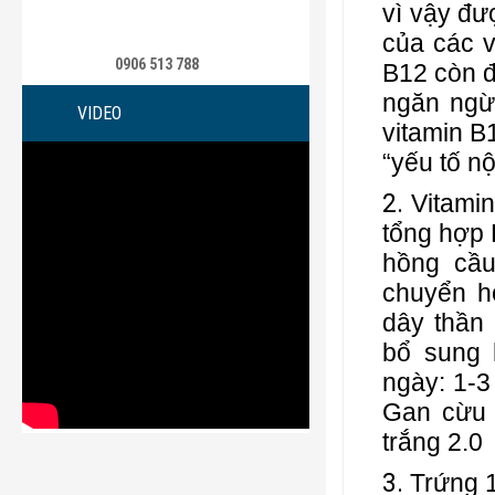
vì vậy đư
của các v
0906 513 788
B12 còn đ
ngăn ngừ
VIDEO
vitamin B
“yếu tố nộ
Vitamin
tổng hợp 
hồng cầu
chuyển h
dây thần 
bổ sung 
ngày: 1-
Gan cừu 
trắng 2.0
Trứng 1