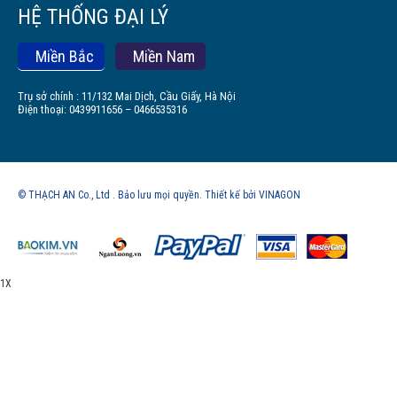
HỆ THỐNG ĐẠI LÝ
Miền Bắc
Miền Nam
Trụ sở chính : 11/132 Mai Dịch, Cầu Giấy, Hà Nội
Điện thoại: 0439911656 – 0466535316
© THẠCH AN Co., Ltd . Bảo lưu mọi quyền. Thiết kế bởi VINAGON
1X