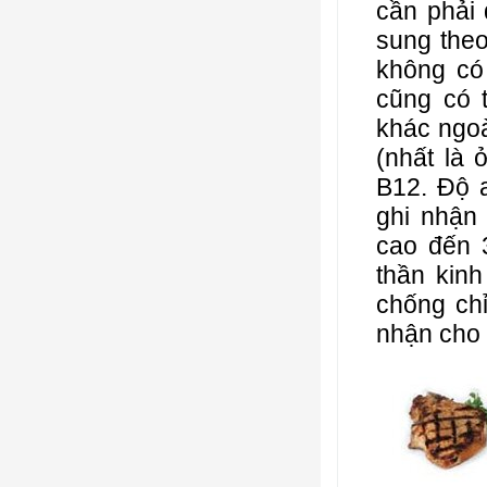
cần phải
sung the
không có 
cũng có 
khác ngoà
(nhất là 
B12. Độ 
ghi nhận 
cao đến 3
thần kin
chống ch
nhận cho 