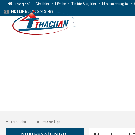
Giới thiệu
•
Liên hệ
•
Tin tức & sự kiện
•
kho cua chung toi
•
Trang chủ
•
HOTLINE :
0906 513 788
Trang chủ
Tin tức & sự kiện