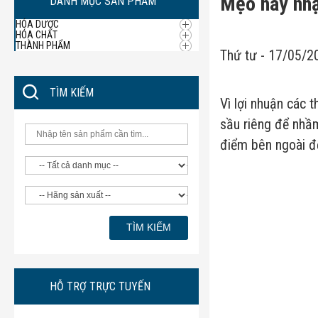
Mẹo hay nhậ
DANH MỤC SẢN PHẨM
HÓA DƯỢC
HÓA CHẤT
THÀNH PHẨM
Thứ tư - 17/05/2
TÌM KIẾM
Vì lợi nhuận các 
sầu riêng để nhầm
điểm bên ngoài để
HỖ TRỢ TRỰC TUYẾN