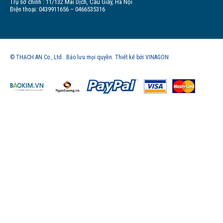
Trụ sở chính : 11/132 Mai Dịch, Cầu Giấy, Hà Nội
Điện thoại: 0439911656 – 0466535316
© THẠCH AN Co., Ltd . Bảo lưu mọi quyền. Thiết kế bởi VINAGON