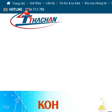
Giới thiệu
•
Liên hệ
•
Tin tức & sự kiện
•
kho cua chung toi
•
Trang chủ
•
HOTLINE :
0906 513 788