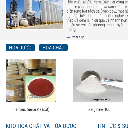
Hóa chất tại Việt Nam. Đặc biệt công ty
nghiên cứu thành công và sản xuất trê
diên rộng bột tách đá Crackpow, một h
hợp đặc biệt cho nghành công nghiệp 
thác đá đem lại hiệu quả và nhanh hơn 
nhiều so với các phương pháp truyền
thống...
xem tiếp
HÓA DƯỢC
HÓA CHẤT
Ferrous fumarate (sắt)
L-arginine HCL
KHO HÓA CHẤT VÀ HÓA DƯỢC
TIN TỨC & S